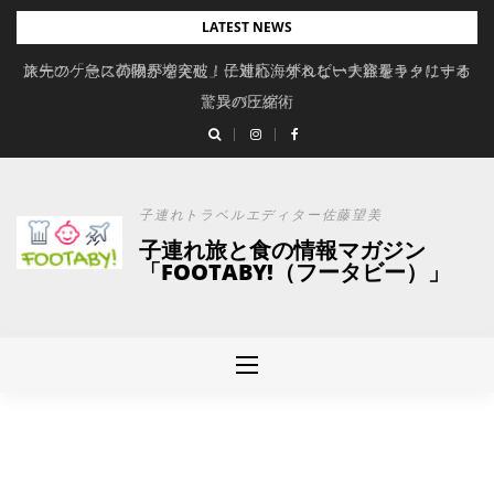
Skip
LATEST NEWS
to
旅先の「急に荷物が増えた」に対応。ずれない大容量キャリーオ
スーツケースの限界を突破！子連れ海外＆ビーチ旅をラクにする
content
驚異の圧縮術
ンバッグ
子連れトラベルエディター佐藤望美
子連れ旅と食の情報マガジン
「FOOTABY!（フータビー）」