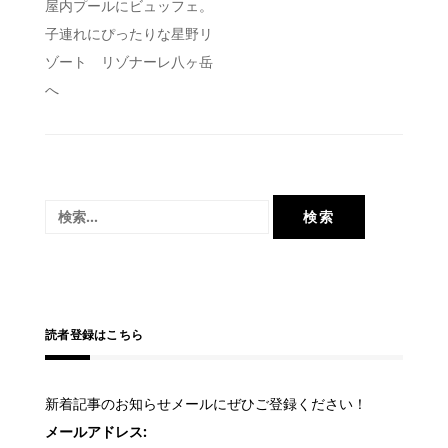
投
屋内プールにビュッフェ。
子連れにぴったりな星野リ
稿
ゾート リゾナーレ八ヶ岳
ナ
へ
ビ
ゲ
ー
シ
検
ョ
索:
ン
読者登録はこちら
新着記事のお知らせメールにぜひご登録ください！
メールアドレス: