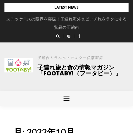
Skip
LATEST NEWS
to
スーツケースの限界を突破！子連れ海外＆ビーチ旅をラクにする
content
驚異の圧縮術
子連れトラベルエディター佐藤望美
子連れ旅と食の情報マガジン
「FOOTABY!（フータビー）」
月:
2022年10月