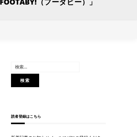
OOTABY!（フータビー）」
検
索:
読者登録はこちら