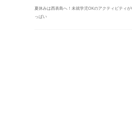
投
夏休みは西表島へ！未就学児OKのアクティビティが
っぱい
稿
ナ
ビ
ゲ
ー
シ
ョ
ン