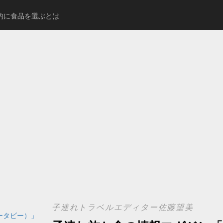
的に食品を選ぶとは
影レポート
旅先の「急に荷物が
子連れトラベルエディター佐藤望美