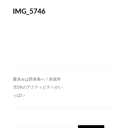
IMG_5746
投
夏休みは西表島へ！未就学
児OKのアクティビティがい
稿
っぱい
ナ
ビ
ゲ
ー