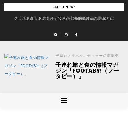
Skip
LATEST NEWS
to
グラスフェッドバターって何？自発的に食品を選ぶとは
【最新】スタジオアリスの七五三撮影レポート
content
子連れトラベルエディター佐藤望美
子連れ旅と食の情報マガ
ジン「FOOTABY!（フー
タビー）」