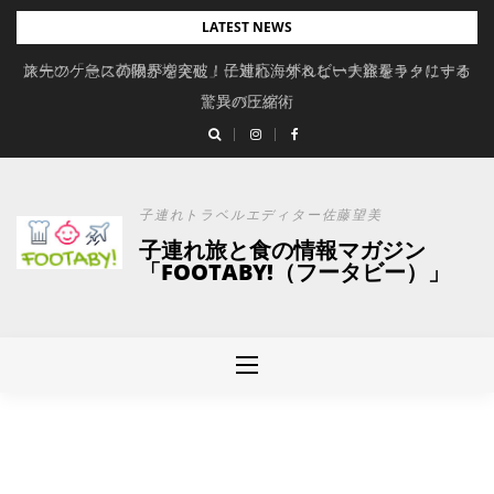
Skip
LATEST NEWS
to
旅先の「急に荷物が増えた」に対応。ずれない大容量キャリーオ
スーツケースの限界を突破！子連れ海外＆ビーチ旅をラクにする
content
驚異の圧縮術
ンバッグ
子連れトラベルエディター佐藤望美
子連れ旅と食の情報マガジン
「FOOTABY!（フータビー）」