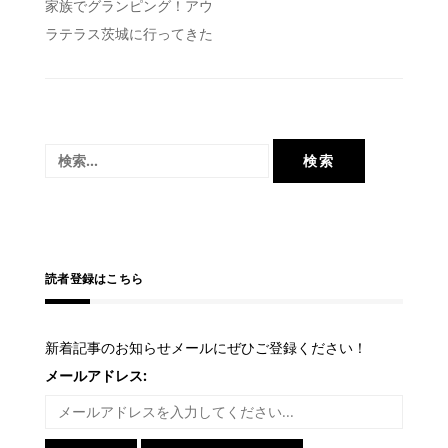
投
家族でグランピング！アウ
ラテラス茨城に行ってきた
稿
ナ
ビ
ゲ
検
ー
索:
シ
ョ
ン
読者登録はこちら
新着記事のお知らせメールにぜひご登録ください！
メールアドレス: