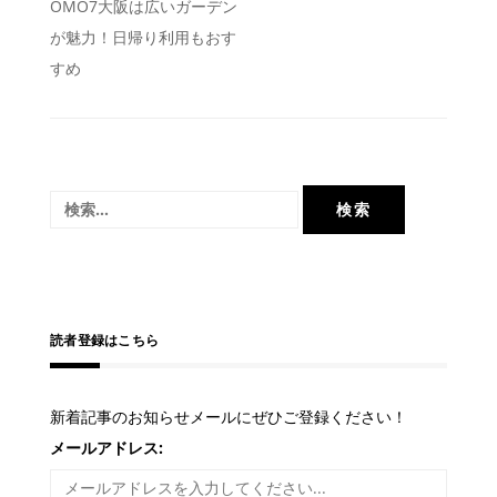
投
OMO7大阪は広いガーデン
が魅力！日帰り利用もおす
稿
すめ
ナ
ビ
ゲ
ー
検
シ
索:
ョ
ン
読者登録はこちら
新着記事のお知らせメールにぜひご登録ください！
メールアドレス: