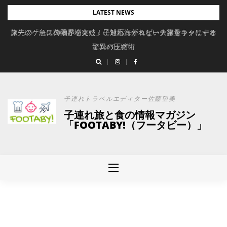
Skip
LATEST NEWS
to
旅先の「急に荷物が増えた」に対応。ずれない大容量キャリーオ
スーツケースの限界を突破！子連れ海外＆ビーチ旅をラクにする
content
驚異の圧縮術
ンバッグ
子連れトラベルエディター佐藤望美
子連れ旅と食の情報マガジン
「FOOTABY!（フータビー）」