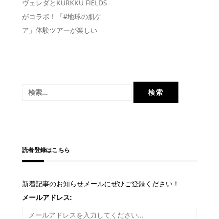
投
ヴェレダとKURKKU FIELDS
がコラボ！「#地球の肌ケ
稿
ア」体験ツアーが楽しい
ナ
ビ
ゲ
ー
検
シ
索:
ョ
ン
読者登録はこちら
新着記事のお知らせメールにぜひご登録ください！
メールアドレス: