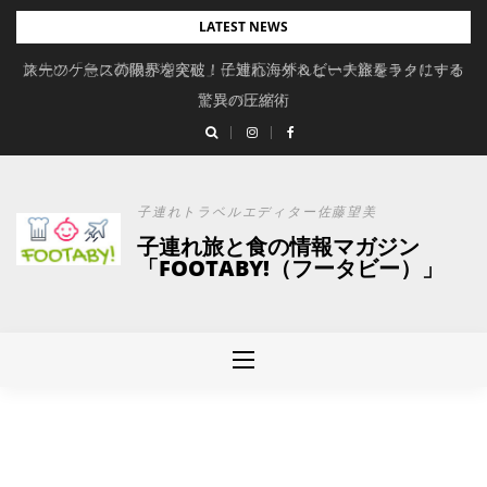
Skip
LATEST NEWS
to
旅先の「急に荷物が増えた」に対応。ずれない大容量キャリーオ
スーツケースの限界を突破！子連れ海外＆ビーチ旅をラクにする
content
驚異の圧縮術
ンバッグ
子連れトラベルエディター佐藤望美
子連れ旅と食の情報マガジン
「FOOTABY!（フータビー）」