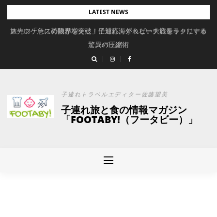
Skip
LATEST NEWS
to
旅先の「急に荷物が増えた」に対応。ずれない大容量キャリーオ
スーツケースの限界を突破！子連れ海外＆ビーチ旅をラクにする
content
驚異の圧縮術
ンバッグ
子連れトラベルエディター佐藤望美
子連れ旅と食の情報マガジン
「FOOTABY!（フータビー）」