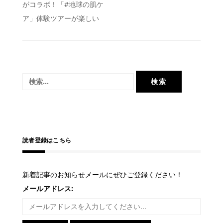
がコラボ！「#地球の肌ケ
稿
ア」体験ツアーが楽しい
ナ
ビ
ゲ
ー
検
シ
索:
ョ
ン
読者登録はこちら
新着記事のお知らせメールにぜひご登録ください！
メールアドレス: