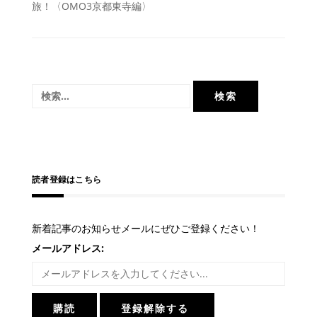
旅！〈OMO3京都東寺編〉
稿
ナ
ビ
ゲ
検
ー
索:
シ
ョ
ン
読者登録はこちら
新着記事のお知らせメールにぜひご登録ください！
メールアドレス: