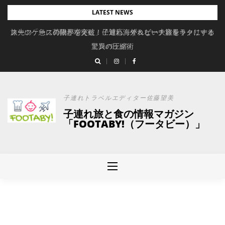
Skip
LATEST NEWS
to
旅先の「急に荷物が増えた」に対応。ずれない大容量キャリーオ
スーツケースの限界を突破！子連れ海外＆ビーチ旅をラクにする
content
驚異の圧縮術
ンバッグ
子連れトラベルエディター佐藤望美
子連れ旅と食の情報マガジン
「FOOTABY!（フータビー）」