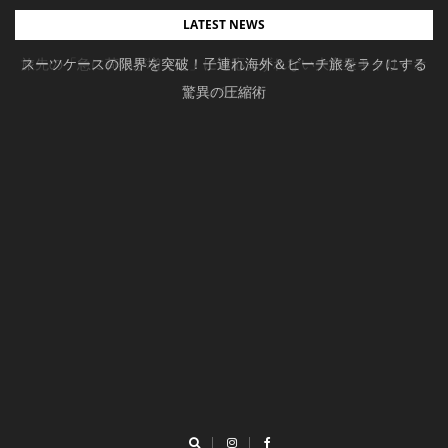
Skip
LATEST NEWS
to
旅先の「急に荷物が増えた」に対応。ずれない大容量キャリーオ
スーツケースの限界を突破！子連れ海外＆ビーチ旅をラクにする
content
驚異の圧縮術
ンバッグ