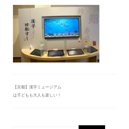
投
【京都】漢字ミュージアム
は子どもも大人も楽しい！
稿
ナ
ビ
ゲ