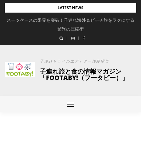
Skip
LATEST NEWS
to
スーツケースの限界を突破！子連れ海外＆ビーチ旅をラクにする
content
驚異の圧縮術
子連れトラベルエディター佐藤望美
子連れ旅と食の情報マガジン
「FOOTABY!（フータビー）」