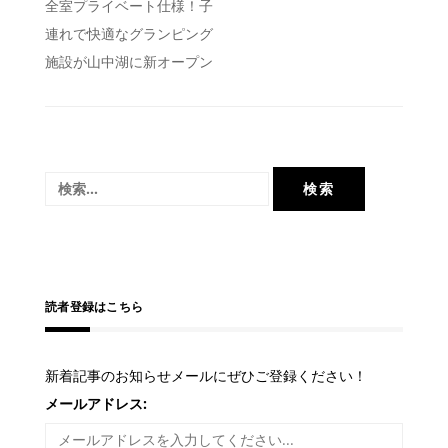
投
全室プライベート仕様！子
連れで快適なグランピング
稿
施設が山中湖に新オープン
ナ
ビ
ゲ
ー
検
シ
索:
ョ
ン
読者登録はこちら
新着記事のお知らせメールにぜひご登録ください！
メールアドレス: