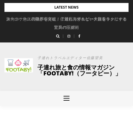
Skip
LATEST NEWS
to
旅先の「急に荷物が増えた」に対応。ずれない大容量キャリーオ
スーツケースの限界を突破！子連れ海外＆ビーチ旅をラクにする
content
驚異の圧縮術
ンバッグ
子連れトラベルエディター佐藤望美
子連れ旅と食の情報マガジン
「FOOTABY!（フータビー）」