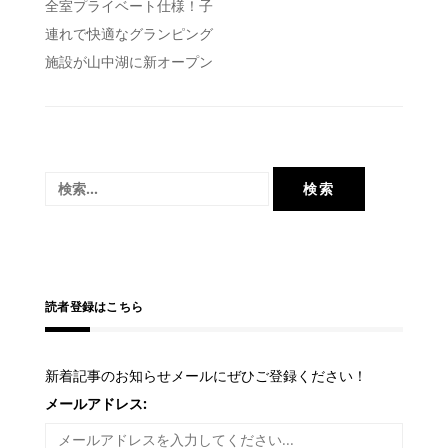
投
全室プライベート仕様！子
連れで快適なグランピング
稿
施設が山中湖に新オープン
ナ
ビ
ゲ
ー
検
シ
索:
ョ
ン
読者登録はこちら
新着記事のお知らせメールにぜひご登録ください！
メールアドレス: