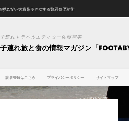
。ずれない大容量キャリーオンバッグ
海外＆ビーチ旅をラクにする驚異の圧縮術
スタジオアリスの新ブ
子連れトラベルエディター佐藤望美
子連れ旅と食の情報マガジン「FOOTAB
読者登録はこちら
プライバシーポリシー
サイトマップ