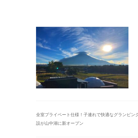
投
全室プライベート仕様！子連れで快適なグランピン
設が山中湖に新オープン
稿
ナ