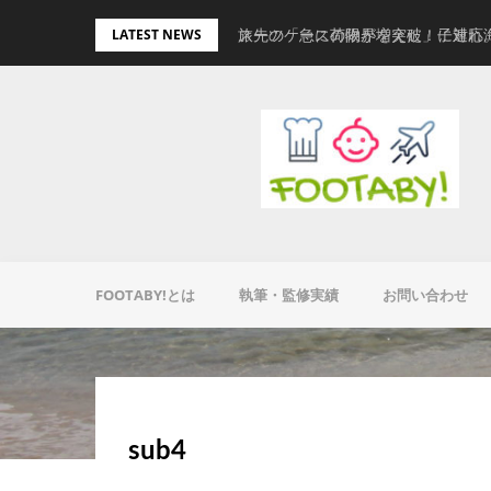
Skip
旅先の「急に荷物が増えた」に対応
スーツケースの限界を突破！子連れ
LATEST NEWS
to
content
FOOTABY!とは
執筆・監修実績
お問い合わせ
sub4