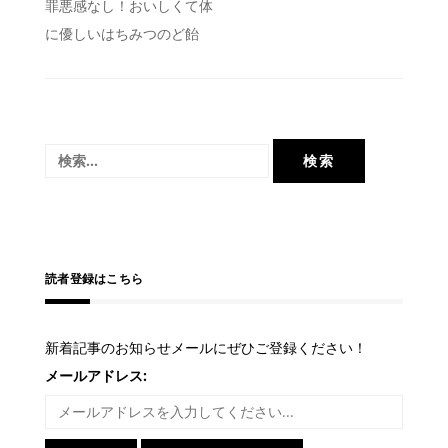
投
罪悪感なし！おいしくて体
に優しいはちみつのど飴
稿
ナ
ビ
ゲ
検
ー
索:
シ
ョ
ン
読者登録はこちら
新着記事のお知らせメールにぜひご登録ください！
メールアドレス: