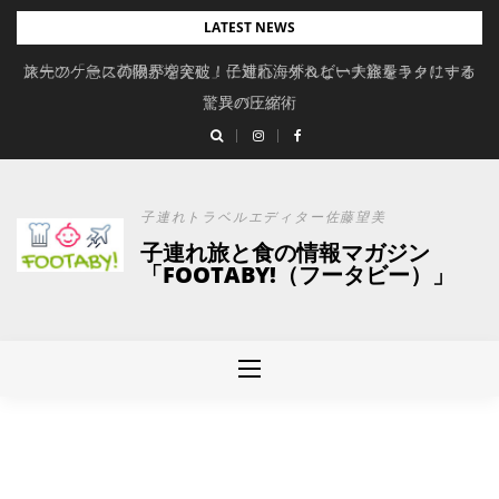
Skip
LATEST NEWS
to
旅先の「急に荷物が増えた」に対応。ずれない大容量キャリーオ
スーツケースの限界を突破！子連れ海外＆ビーチ旅をラクにする
content
驚異の圧縮術
ンバッグ
子連れトラベルエディター佐藤望美
子連れ旅と食の情報マガジン
「FOOTABY!（フータビー）」