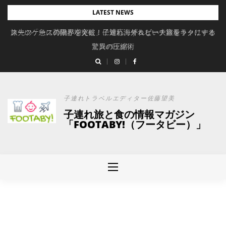
Skip
LATEST NEWS
to
旅先の「急に荷物が増えた」に対応。ずれない大容量キャリーオ
スーツケースの限界を突破！子連れ海外＆ビーチ旅をラクにする
content
驚異の圧縮術
ンバッグ
子連れトラベルエディター佐藤望美
子連れ旅と食の情報マガジン
「FOOTABY!（フータビー）」