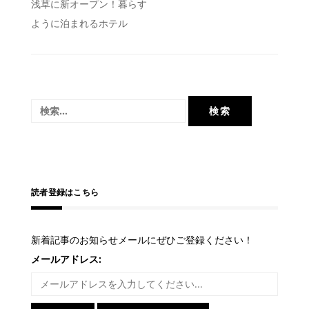
投
浅草に新オープン！暮らす
ように泊まれるホテル
稿
ナ
ビ
ゲ
検
ー
索:
シ
ョ
ン
読者登録はこちら
新着記事のお知らせメールにぜひご登録ください！
メールアドレス: