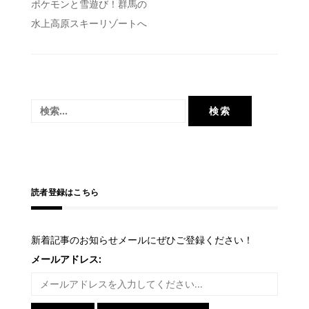
投
ポケモンと雪遊び！群馬の
水上高原スキーリゾートへ
稿
ナ
ビ
ゲ
検
ー
索:
シ
ョ
ン
読者登録はこちら
新着記事のお知らせメールにぜひご登録ください！
メールアドレス: