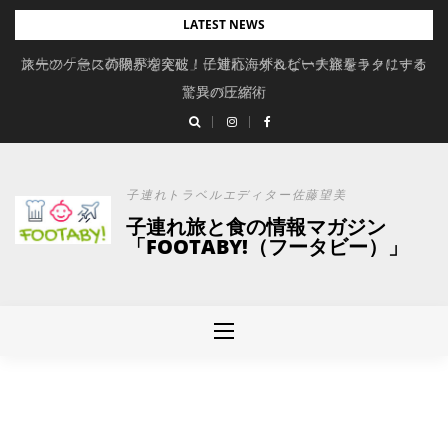
Skip
LATEST NEWS
to
旅先の「急に荷物が増えた」に対応。ずれない大容量キャリーオ
スーツケースの限界を突破！子連れ海外＆ビーチ旅をラクにする
content
驚異の圧縮術
ンバッグ
子連れトラベルエディター佐藤望美
子連れ旅と食の情報マガジン
「FOOTABY!（フータビー）」