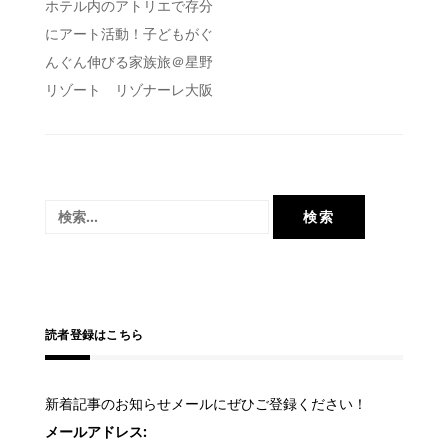
投
ホテル内のアトリエで存分
にアート活動！子どもがぐ
稿
んぐん伸びる家族旅＠星野
ナ
リゾート リゾナーレ大阪
ビ
ゲ
ー
シ
検
ョ
索:
ン
読者登録はこちら
新着記事のお知らせメールにぜひご登録ください！
メールアドレス: