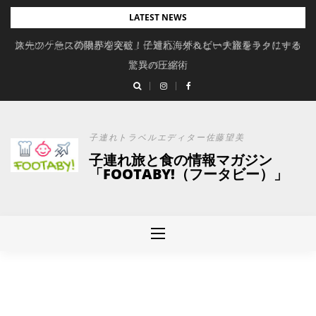
Skip
LATEST NEWS
to
旅先の「急に荷物が増えた」に対応。ずれない大容量キャリーオ
スーツケースの限界を突破！子連れ海外＆ビーチ旅をラクにする
content
驚異の圧縮術
ンバッグ
子連れトラベルエディター佐藤望美
子連れ旅と食の情報マガジン
「FOOTABY!（フータビー）」