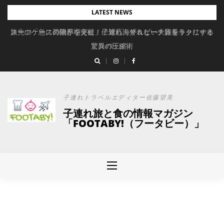
Skip
LATEST NEWS
to
旅先の「急に荷物が増えた」に対応。ずれない大容量キャリーオ
スーツケースの限界を突破！子連れ海外＆ビーチ旅をラクにする
content
驚異の圧縮術
ンバッグ
子連れトラベルエディター佐藤望美
子連れ旅と食の情報マガジン
「FOOTABY!（フータビー）」