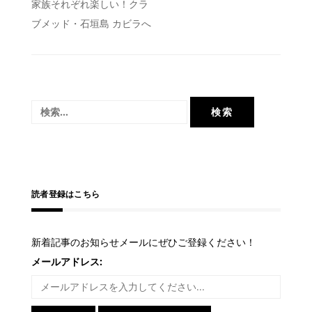
投
家族それぞれ楽しい！クラ
ブメッド・石垣島 カビラへ
稿
ナ
ビ
ゲ
検
ー
索:
シ
ョ
ン
読者登録はこちら
新着記事のお知らせメールにぜひご登録ください！
メールアドレス: