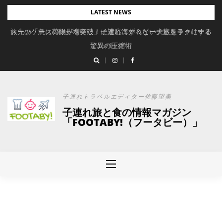
Skip
LATEST NEWS
to
旅先の「急に荷物が増えた」に対応。ずれない大容量キャリーオ
スーツケースの限界を突破！子連れ海外＆ビーチ旅をラクにする
content
驚異の圧縮術
ンバッグ
子連れトラベルエディター佐藤望美
子連れ旅と食の情報マガジン
「FOOTABY!（フータビー）」