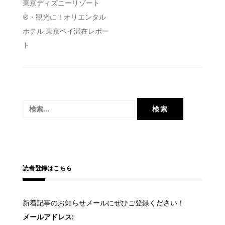
投
東京ディズニーリゾート
®︎・観光に！オリエンタル
稿
ホテル 東京ベイ滞在レポー
ナ
ト
ビ
ゲ
ー
シ
検
ョ
索:
ン
読者登録はこちら
新着記事のお知らせメールにぜひご登録ください！
メールアドレス: