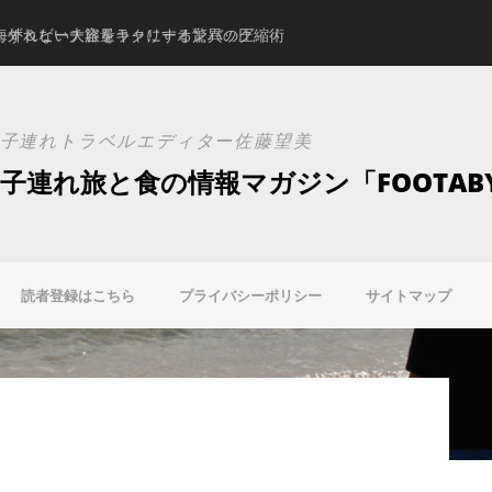
。ずれない大容量キャリーオンバッグ
海外＆ビーチ旅をラクにする驚異の圧縮術
スタジオアリスの新ブ
子連れトラベルエディター佐藤望美
子連れ旅と食の情報マガジン「FOOTAB
読者登録はこちら
プライバシーポリシー
サイトマップ