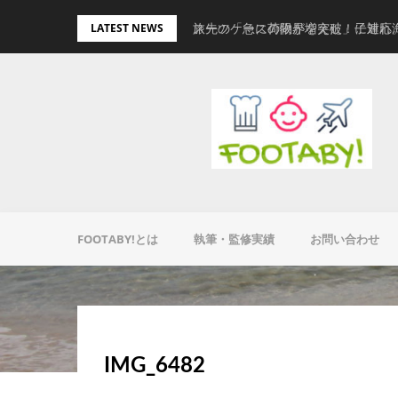
Skip
旅先の「急に荷物が増えた」に対応
スーツケースの限界を突破！子連れ
LATEST NEWS
to
content
FOOTABY!とは
執筆・監修実績
お問い合わせ
IMG_6482