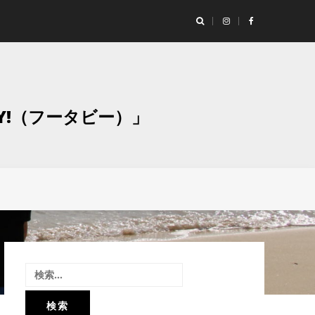
ランド「Studio Moaly（スタジオ モアリー）」撮影レポート！
グラ
Y!（フータビー）」
検
索: