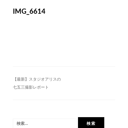
IMG_6614
投
【最新】スタジオアリスの
七五三撮影レポート
稿
ナ
ビ
ゲ
検
ー