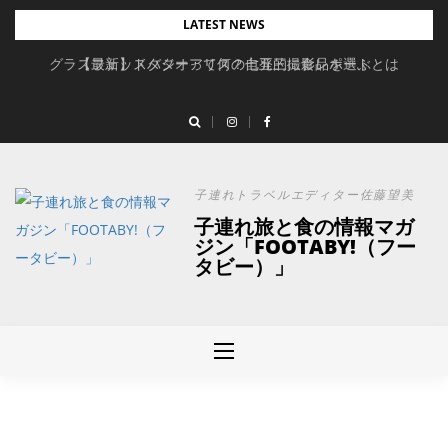
Skip
LATEST NEWS
to
グラスフェッドバターって何？自発的に食品を選ぶとは
【最新】スタジオアリスの七五三撮影レポート
content
子連れトラベルエディター佐藤望美
子連れ旅と食の情報マガ
ジン「FOOTABY!（フー
タビー）」