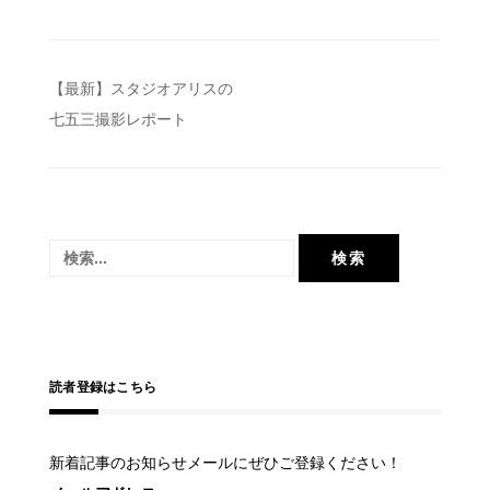
投
【最新】スタジオアリスの
七五三撮影レポート
稿
ナ
ビ
ゲ
検
ー
索:
シ
ョ
ン
読者登録はこちら
新着記事のお知らせメールにぜひご登録ください！