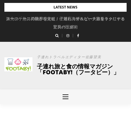
Skip
LATEST NEWS
to
旅先の「急に荷物が増えた」に対応。ずれない大容量キャリーオ
スーツケースの限界を突破！子連れ海外＆ビーチ旅をラクにする
content
驚異の圧縮術
ンバッグ
子連れトラベルエディター佐藤望美
子連れ旅と食の情報マガジン
「FOOTABY!（フータビー）」