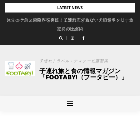
Skip
LATEST NEWS
to
旅先の「急に荷物が増えた」に対応。ずれない大容量キャリーオ
スーツケースの限界を突破！子連れ海外＆ビーチ旅をラクにする
content
驚異の圧縮術
ンバッグ
子連れトラベルエディター佐藤望美
子連れ旅と食の情報マガジン
「FOOTABY!（フータビー）」