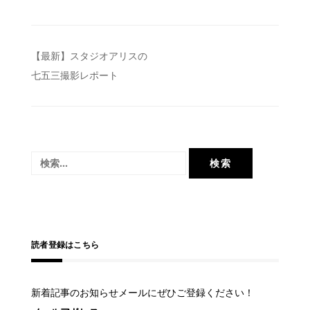
投
【最新】スタジオアリスの
七五三撮影レポート
稿
ナ
ビ
ゲ
検
ー
索:
シ
ョ
ン
読者登録はこちら
新着記事のお知らせメールにぜひご登録ください！