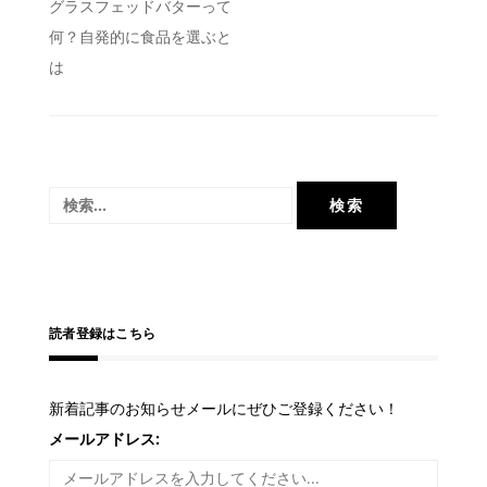
投
グラスフェッドバターって
何？自発的に食品を選ぶと
稿
は
ナ
ビ
ゲ
ー
検
シ
索:
ョ
ン
読者登録はこちら
新着記事のお知らせメールにぜひご登録ください！
メールアドレス: