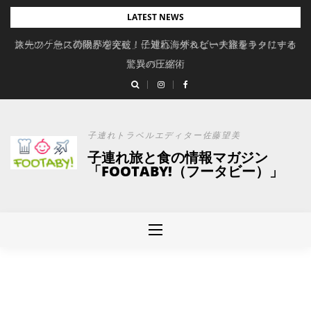
Skip
LATEST NEWS
to
旅先の「急に荷物が増えた」に対応。ずれない大容量キャリーオ
スーツケースの限界を突破！子連れ海外＆ビーチ旅をラクにする
content
驚異の圧縮術
ンバッグ
子連れトラベルエディター佐藤望美
子連れ旅と食の情報マガジン
「FOOTABY!（フータビー）」