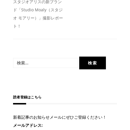
投
スタジオアリスの新ブラン
ド「Studio Moaly（スタジ
稿
オ モアリー）」撮影レポー
ナ
ト！
ビ
ゲ
ー
シ
検
ョ
索:
ン
読者登録はこちら
新着記事のお知らせメールにぜひご登録ください！
メールアドレス: