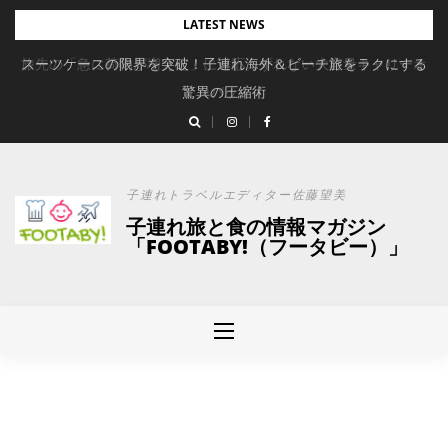
Skip
LATEST NEWS
to
旅先の「急に荷物が増えた」に対応。ずれない大容量キャリーオ
スーツケースの限界を突破！子連れ海外＆ビーチ旅をラクにする
content
驚異の圧縮術
ンバッグ
子連れトラベルエディター佐藤望美
子連れ旅と食の情報マガジン
「FOOTABY!（フータビー）」