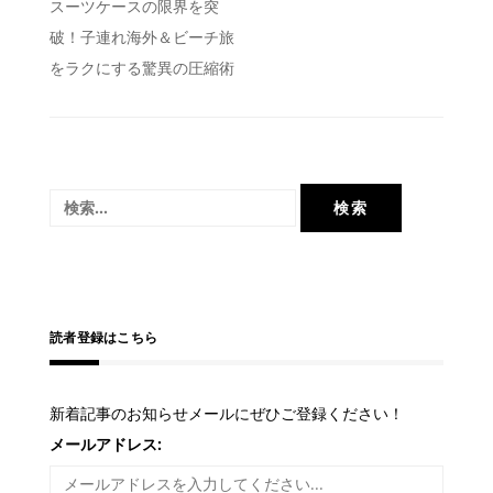
投
スーツケースの限界を突
破！子連れ海外＆ビーチ旅
稿
をラクにする驚異の圧縮術
ナ
ビ
ゲ
ー
検
シ
索:
ョ
ン
読者登録はこちら
新着記事のお知らせメールにぜひご登録ください！
メールアドレス: