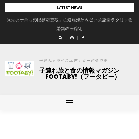
Skip
LATEST NEWS
to
旅先の「急に荷物が増えた」に対応。ずれない大容量キャリーオ
スーツケースの限界を突破！子連れ海外＆ビーチ旅をラクにする
content
驚異の圧縮術
ンバッグ
子連れトラベルエディター佐藤望美
子連れ旅と食の情報マガジン
「FOOTABY!（フータビー）」