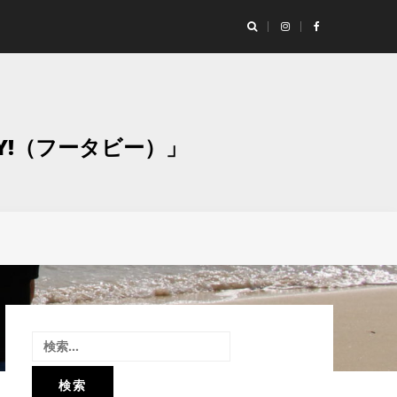
ランド「Studio Moaly（スタジオ モアリー）」撮影レポート！
グラ
Y!（フータビー）」
検
索: