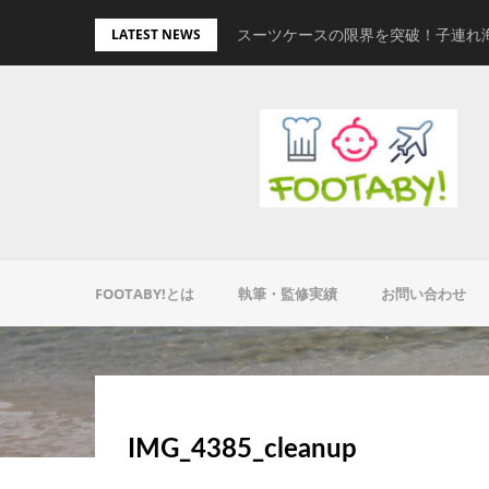
Skip
量キャリーオンバッグ
スーツケースの限界を突破！子連れ
LATEST NEWS
to
content
FOOTABY!とは
執筆・監修実績
お問い合わせ
IMG_4385_cleanup