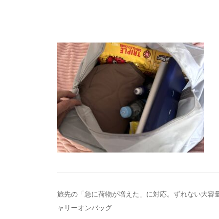
投
旅先の「急に荷物が増えた」に対応。ずれない大容
ャリーオンバッグ
稿