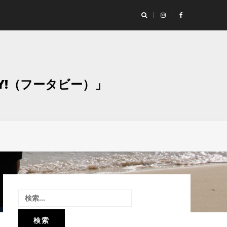
ランド「Studio Moaly（スタジオ モアリー）」撮影レポート！
グラ
Y!（フータビー）」
検
索: