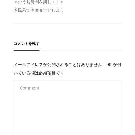
投
＜おうち時間を楽しく！＞
お風呂でおままごとしよう
稿
ナ
ビ
ゲ
コメントを残す
ー
シ
メールアドレスが公開されることはありません。
※
が付
ョ
いている欄は必須項目です
ン