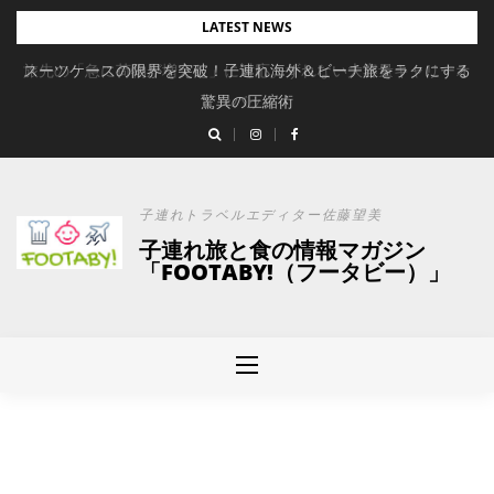
Skip
LATEST NEWS
to
旅先の「急に荷物が増えた」に対応。ずれない大容量キャリーオ
スーツケースの限界を突破！子連れ海外＆ビーチ旅をラクにする
content
驚異の圧縮術
ンバッグ
子連れトラベルエディター佐藤望美
子連れ旅と食の情報マガジン
「FOOTABY!（フータビー）」