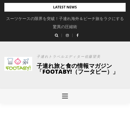
Skip
LATEST NEWS
to
スーツケースの限界を突破！子連れ海外＆ビーチ旅をラクにする
content
驚異の圧縮術
子連れトラベルエディター佐藤望美
子連れ旅と食の情報マガジン
「FOOTABY!（フータビー）」