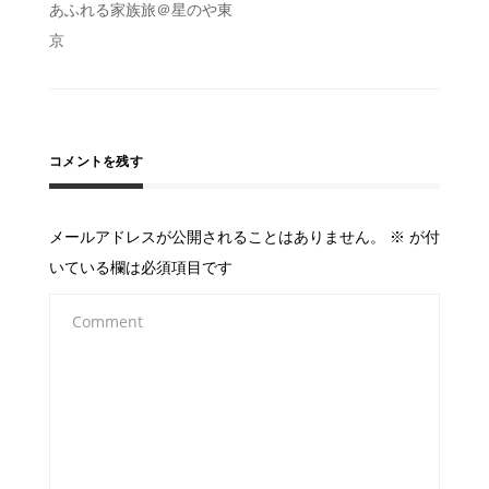
あふれる家族旅＠星のや東
稿
京
ナ
ビ
ゲ
ー
コメントを残す
シ
ョ
メールアドレスが公開されることはありません。
※
が付
ン
いている欄は必須項目です