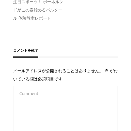
投
注目スポーツ！ ボーネルン
ドがこの春始めるパルクー
稿
ル 体験教室レポート
ナ
ビ
ゲ
ー
コメントを残す
シ
ョ
メールアドレスが公開されることはありません。
※
が付
ン
いている欄は必須項目です