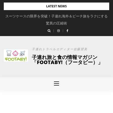
Skip
LATEST NEWS
to
スーツケースの限界を突破！子連れ海外＆ビーチ旅をラクにする
content
驚異の圧縮術
子連れトラベルエディター佐藤望美
子連れ旅と食の情報マガジン
「FOOTABY!（フータビー）」