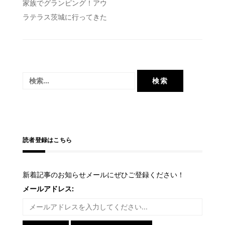
投
家族でグランピング！アウ
ラテラス茨城に行ってきた
稿
ナ
ビ
ゲ
検
ー
索:
シ
ョ
ン
読者登録はこちら
新着記事のお知らせメールにぜひご登録ください！
メールアドレス: