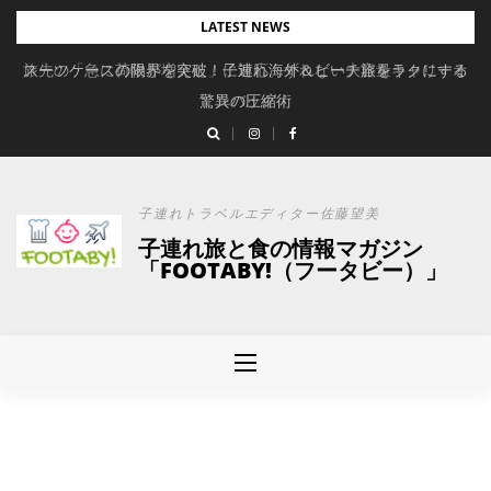
Skip
LATEST NEWS
to
旅先の「急に荷物が増えた」に対応。ずれない大容量キャリーオ
スーツケースの限界を突破！子連れ海外＆ビーチ旅をラクにする
content
驚異の圧縮術
ンバッグ
子連れトラベルエディター佐藤望美
子連れ旅と食の情報マガジン
「FOOTABY!（フータビー）」