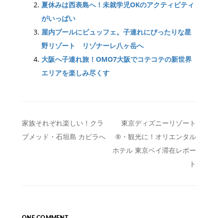
夏休みは西表島へ！未就学児OKのアクティビティ
がいっぱい
屋内プールにビュッフェ。子連れにぴったりな星
野リゾート リゾナーレ八ヶ岳へ
大阪へ子連れ旅！OMO7大阪でコテコテの新世界
エリアを楽しみ尽くす
投
家族それぞれ楽しい！クラ
東京ディズニーリゾート
ブメッド・石垣島 カビラへ
®︎・観光に！オリエンタル
稿
ホテル 東京ベイ滞在レポー
ナ
ト
ビ
ゲ
ー
ONE COMMENT