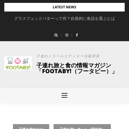
Skip
LATEST NEWS
to
グラスフェッドバターって何？自発的に食品を選ぶとは
【最新】スタジオアリスの七五三撮影レポート
content
子連れトラベルエディター佐藤望美
子連れ旅と食の情報マガジン
「FOOTABY!（フータビー）」