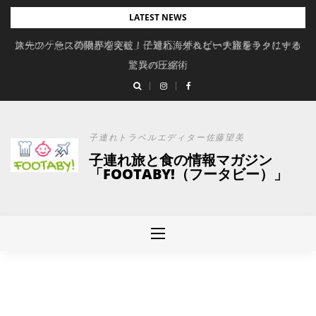
Skip
LATEST NEWS
to
旅先の「急に荷物が増えた」に対応。ずれない大容量キャリーオ
スーツケースの限界を突破！子連れ海外＆ビーチ旅をラクにする
content
驚異の圧縮術
ンバッグ
子連れトラベルエディター佐藤望美
子連れ旅と食の情報マガジン
「FOOTABY!（フータビー）」