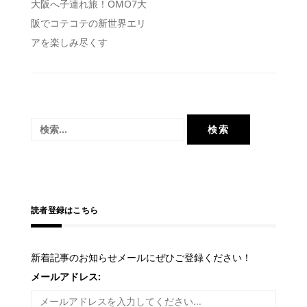
投
大阪へ子連れ旅！OMO7大
阪でコテコテの新世界エリ
稿
アを楽しみ尽くす
ナ
ビ
ゲ
ー
検
シ
索:
ョ
ン
読者登録はこちら
新着記事のお知らせメールにぜひご登録ください！
メールアドレス: