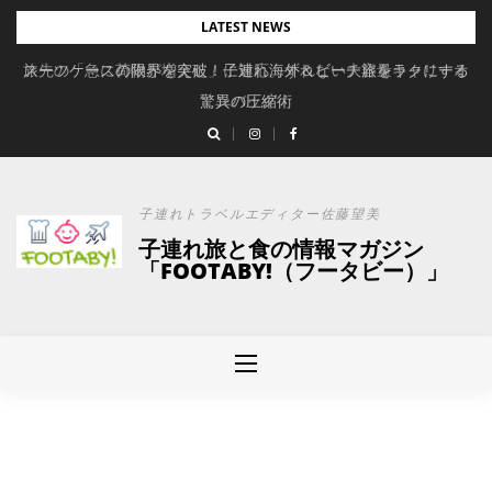
Skip
LATEST NEWS
to
旅先の「急に荷物が増えた」に対応。ずれない大容量キャリーオ
スーツケースの限界を突破！子連れ海外＆ビーチ旅をラクにする
content
驚異の圧縮術
ンバッグ
子連れトラベルエディター佐藤望美
子連れ旅と食の情報マガジン
「FOOTABY!（フータビー）」