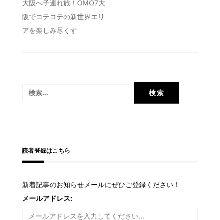
投
大阪へ子連れ旅！OMO7大
阪でコテコテの新世界エリ
稿
アを楽しみ尽くす
ナ
ビ
ゲ
ー
検
シ
索:
ョ
ン
読者登録はこちら
新着記事のお知らせメールにぜひご登録ください！
メールアドレス: