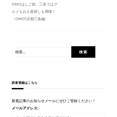
投
OMOはしご旅。三条ではグ
ルメもお土産探しも満喫！
稿
〈OMO5京都三条編〉
ナ
ビ
ゲ
ー
検
シ
索:
ョ
ン
読者登録はこちら
新着記事のお知らせメールにぜひご登録ください！
メールアドレス: