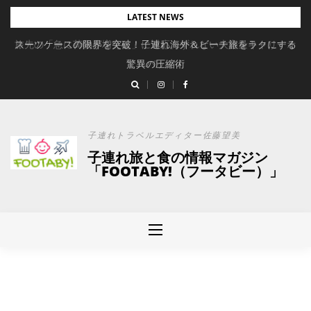
Skip
LATEST NEWS
to
旅先の「急に荷物が増えた」に対応。ずれない大容量キャリーオ
スーツケースの限界を突破！子連れ海外＆ビーチ旅をラクにする
content
驚異の圧縮術
ンバッグ
子連れトラベルエディター佐藤望美
子連れ旅と食の情報マガジン
「FOOTABY!（フータビー）」