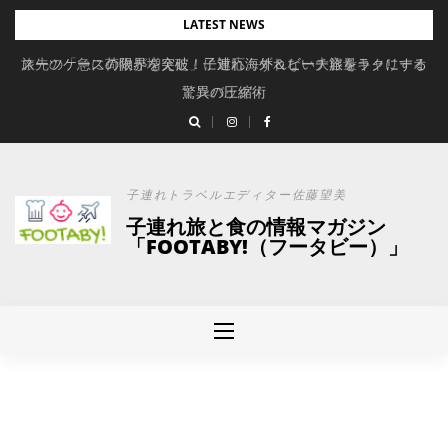
Skip
LATEST NEWS
to
旅先の「急に荷物が増えた」に対応。ずれない大容量キャリーオ
スーツケースの限界を突破！子連れ海外＆ビーチ旅をラクにする
content
驚異の圧縮術
ンバッグ
子連れトラベルエディター佐藤望美
子連れ旅と食の情報マガジン
「FOOTABY!（フータビー）」