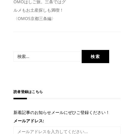
投
OMOはしご旅。三条ではグ
ルメもお土産探しも満喫！
稿
〈OMO5京都三条編〉
ナ
ビ
ゲ
ー
検
シ
索:
ョ
ン
読者登録はこちら
新着記事のお知らせメールにぜひご登録ください！
メールアドレス: