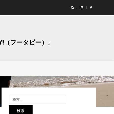
ランド「Studio Moaly（スタジオ モアリー）」撮影レポート！
グラ
Y!（フータビー）」
検
索: