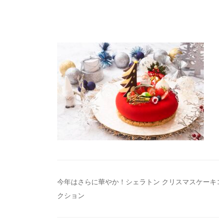
投
今年はさらに華やか！シェラトン クリスマスケーキ
クション
稿
ナ