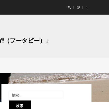
ランド「Studio Moaly（スタジオ モアリー）」撮影レポート！
グラ
Y!（フータビー）」
検
索: