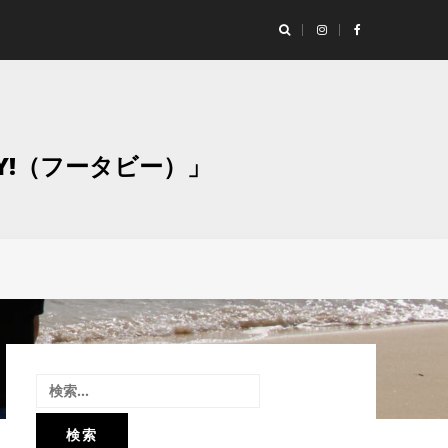
ランド「Studio Moaly（スタジオ モアリー）」撮影レポート！
グラ
Y!（フータビー）」
検
索: