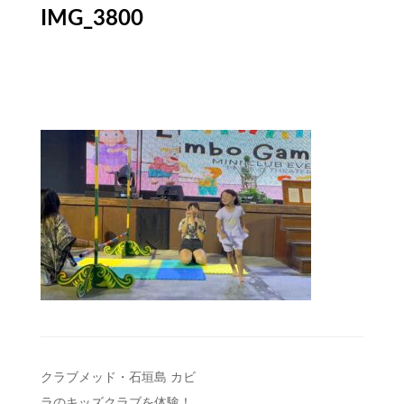
IMG_3800
投
クラブメッド・石垣島 カビ
ラのキッズクラブを体験！