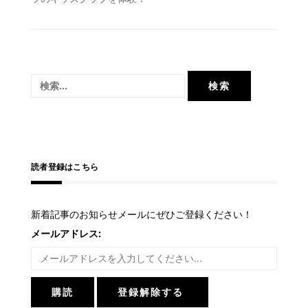
稿
ナ
ビ
ゲ
検
ー
索:
シ
ョ
ン
読者登録はこちら
新着記事のお知らせメールにぜひご登録ください！
メールアドレス: