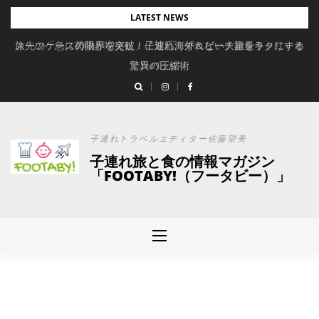
Skip
LATEST NEWS
to
旅先の「急に荷物が増えた」に対応。ずれない大容量キャリーオ
スーツケースの限界を突破！子連れ海外＆ビーチ旅をラクにする
content
驚異の圧縮術
ンバッグ
子連れトラベルエディター佐藤望美
子連れ旅と食の情報マガジン
「FOOTABY!（フータビー）」