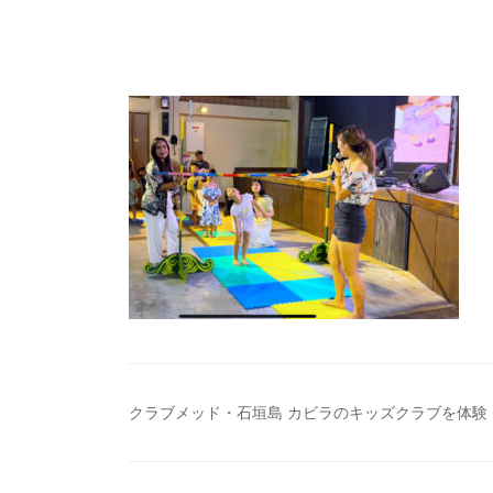
投
クラブメッド・石垣島 カビラのキッズクラブを体験
稿
ナ