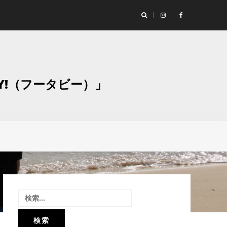
ランド「Studio Moaly（スタジオ モアリー）」撮影レポート！
グラ
Y!（フータビー）」
検
索: