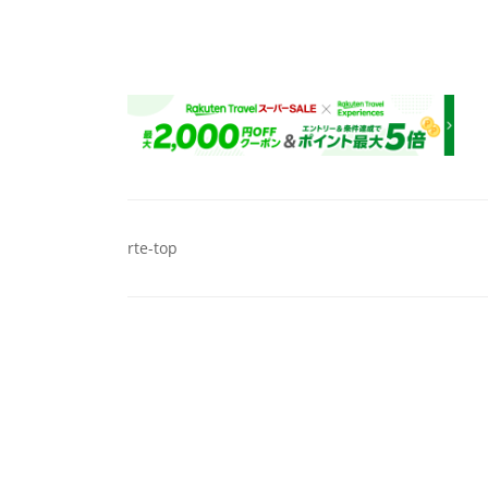
投
rte-top
稿
ナ
ビ
ゲ
ー
シ