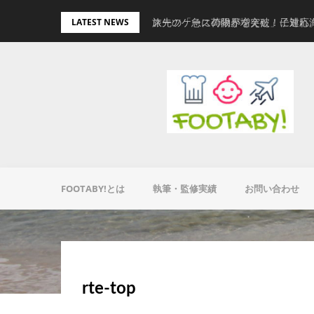
Skip
旅先の「急に荷物が増えた」に対応
スーツケースの限界を突破！子連れ
LATEST NEWS
to
content
FOOTABY!とは
執筆・監修実績
お問い合わせ
rte-top