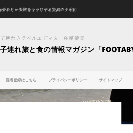
。ずれない大容量キャリーオンバッグ
海外＆ビーチ旅をラクにする驚異の圧縮術
スタジオアリスの新ブ
子連れトラベルエディター佐藤望美
子連れ旅と食の情報マガジン「FOOTAB
読者登録はこちら
プライバシーポリシー
サイトマップ