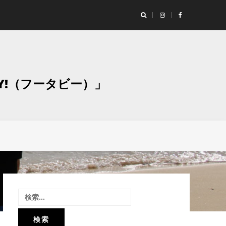
ランド「Studio Moaly（スタジオ モアリー）」撮影レポート！
グラ
Y!（フータビー）」
検
索: