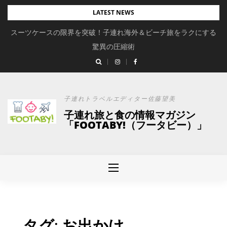
Skip
LATEST NEWS
to
スーツケースの限界を突破！子連れ海外＆ビーチ旅をラクにする
content
驚異の圧縮術
子連れトラベルエディター佐藤望美
子連れ旅と食の情報マガジン
「FOOTABY!（フータビー）」
タグ:
お出かけ