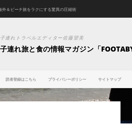
海外＆ビーチ旅をラクにする驚異の圧縮術
スタジオアリスの新ブ
子連れトラベルエディター佐藤望美
子連れ旅と食の情報マガジン「FOOTAB
読者登録はこちら
プライバシーポリシー
サイトマップ