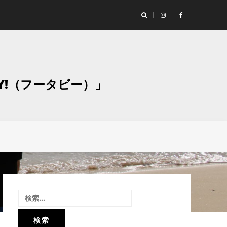
ランド「Studio Moaly（スタジオ モアリー）」撮影レポート！
グラ
Y!（フータビー）」
検
索: