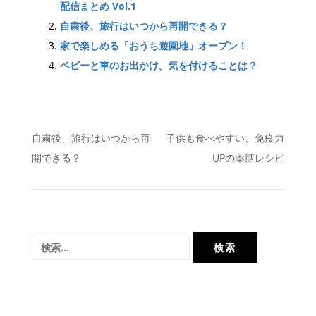
配信まとめ Vol.1
自粛後、旅行はいつから再開できる？
家で楽しめる「おうち遊園地」オープン！
ベビーと車のお出かけ。気を付けることは？
投
自粛後、旅行はいつから再
子供も食べやすい、免疫力
開できる？
UPの薬膳レシピ
稿
ナ
ビ
ゲ
検
ー
索:
シ
ョ