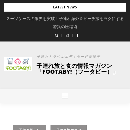
Skip
LATEST NEWS
to
スーツケースの限界を突破！子連れ海外＆ビーチ旅をラクにする
content
驚異の圧縮術
子連れトラベルエディター佐藤望美
子連れ旅と食の情報マガジン
「FOOTABY!（フータビー）」