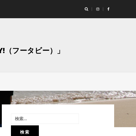
ランド「Studio Moaly（スタジオ モアリー）」撮影レポート！
グラ
Y!（フータビー）」
検
索: