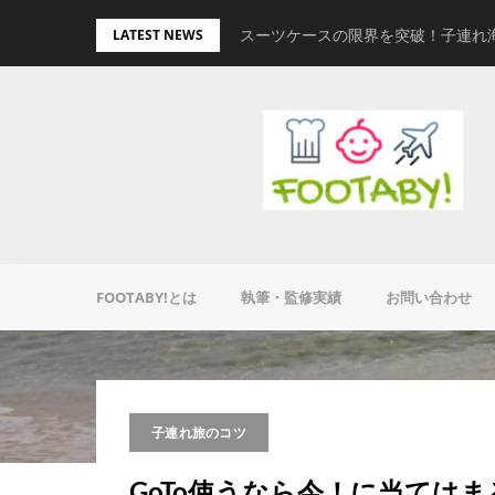
Skip
量キャリーオンバッグ
スーツケースの限界を突破！子連れ
LATEST NEWS
to
content
FOOTABY!とは
執筆・監修実績
お問い合わせ
子連れ旅のコツ
GoTo使うなら今！に当ては