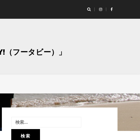
ランド「Studio Moaly（スタジオ モアリー）」撮影レポート！
グラ
Y!（フータビー）」
検
索: