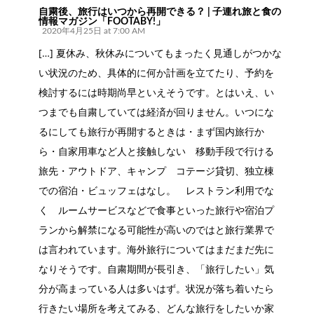
シ
自粛後、旅行はいつから再開できる？ | 子連れ旅と食の
情報マガジン「FOOTABY!」
ョ
2020年4月25日 at 7:00 AM
ン
[…] 夏休み、秋休みについてもまったく見通しがつかな
い状況のため、具体的に何か計画を立てたり、予約を
検討するには時期尚早といえそうです。とはいえ、い
つまでも自粛していては経済が回りません。いつにな
るにしても旅行が再開するときは・まず国内旅行か
ら・自家用車など人と接触しない 移動手段で行ける
旅先・アウトドア、キャンプ コテージ貸切、独立棟
での宿泊・ビュッフェはなし。 レストラン利用でな
く ルームサービスなどで食事といった旅行や宿泊プ
ランから解禁になる可能性が高いのではと旅行業界で
は言われています。海外旅行についてはまだまだ先に
なりそうです。自粛期間が長引き、「旅行したい」気
分が高まっている人は多いはず。状況が落ち着いたら
行きたい場所を考えてみる、どんな旅行をしたいか家