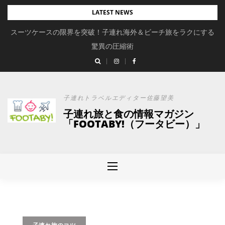
Skip
LATEST NEWS
to
スーツケースの限界を突破！子連れ海外＆ビーチ旅をラクにする
content
驚異の圧縮術
子連れトラベルエディター佐藤望美
子連れ旅と食の情報マガジン
「FOOTABY!（フータビー）」