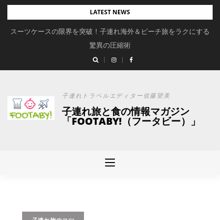
Skip
LATEST NEWS
to
スーツケースの限界を突破！子連れ海外＆ビーチ旅をラクにする
content
驚異の圧縮術
子連れトラベルエディター佐藤望美
子連れ旅と食の情報マガジン
「FOOTABY!（フータビー）」