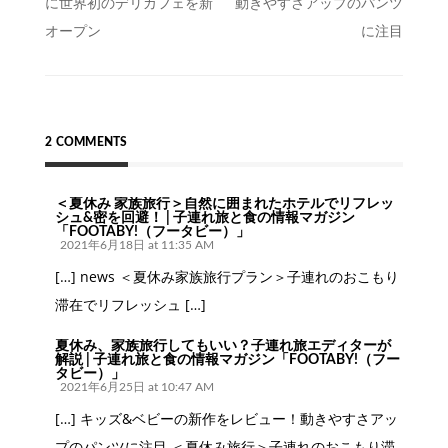
に世界初のデリカフェを新
動きやすさアップのパンツ
ナ
オープン
に注目
ビ
ゲ
ー
シ
2 COMMENTS
ョ
ン
＜夏休み 家族旅行＞自然に囲まれたホテルでリフレッ
シュ&密を回避！ | 子連れ旅と食の情報マガジン
「FOOTABY!（フータビー）」
2021年6月18日 at 11:35 AM
[…] news ＜夏休み家族旅行プラン＞子連れのおこもり
滞在でリフレッシュ […]
夏休み、家族旅行してもいい？子連れ旅エディターが
解説 | 子連れ旅と食の情報マガジン「FOOTABY!（フー
タビー）」
2021年6月25日 at 10:47 AM
[…] キッズ&ベビーの新作をレビュー！動きやすさアッ
プのパンツに注目 ＜夏休み旅行＞子連れのおこもり滞